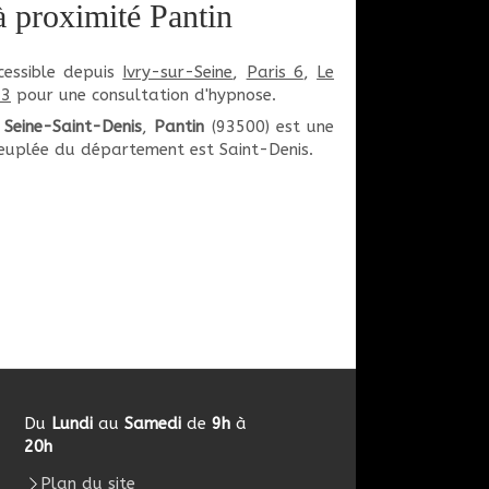
à proximité Pantin
cessible depuis
Ivry-sur-Seine
,
Paris 6
,
Le
13
pour une consultation d'hypnose.
t
Seine-Saint-Denis
,
Pantin
(93500) est une
 peuplée du département est Saint-Denis.
Du
Lundi
au
Samedi
de
9h
à
20h
Plan du site