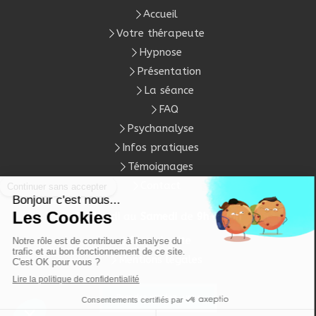
Accueil
Votre thérapeute
Hypnose
Présentation
La séance
FAQ
Psychanalyse
Infos pratiques
Témoignages
Contact
Du
Lundi
au
Samedi
de
9h
à
20h
Plan du site
Mentions légales
Prendre rendez-vous