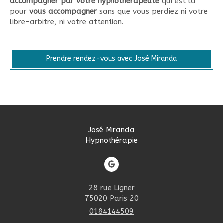
accompagner
par votre hypnothérapeute
qui est là
pour
vous accompagner
sans que vous perdiez ni votre
libre-arbitre, ni votre attention.
Prendre rendez-vous avec José Miranda
José Miranda
Hypnothérapie
28 rue Ligner
75020
Paris 20
0184144509