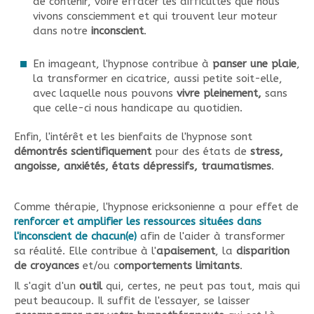
de contenir, voire effacer les difficultés que nous
vivons consciemment et qui trouvent leur moteur
dans notre
inconscient
.
En imageant, l'hypnose contribue à
panser une plaie
,
la transformer en cicatrice, aussi petite soit-elle,
avec laquelle nous pouvons
vivre pleinement,
sans
que celle-ci nous handicape au quotidien.
Enfin, l'intérêt et les bienfaits de l'hypnose sont
démontrés scientifiquement
pour des états de
stress,
angoisse, anxiétés, états dépressifs, traumatismes
.
Comme thérapie, l'hypnose ericksonienne a pour effet de
renforcer et amplifier les ressources situées dans
l'inconscient de chacun(e)
afin de l'aider à transformer
sa réalité. Elle contribue à l'
apaisement
, la
disparition
de croyances
et/ou c
omportements limitants
.
Il s'agit d'un
outil
qui, certes, ne peut pas tout, mais qui
peut beaucoup. Il suffit de l'essayer, se laisser